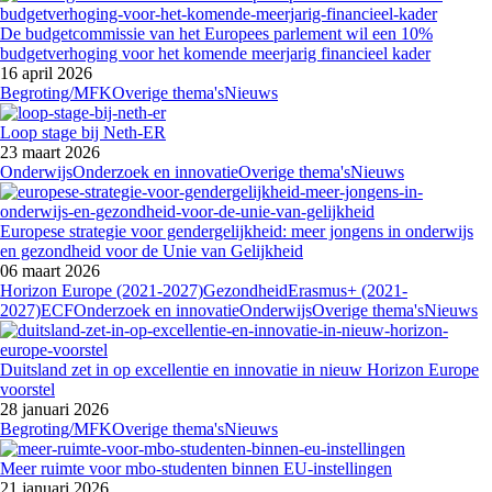
De budgetcommissie van het Europees parlement wil een 10%
budgetverhoging voor het komende meerjarig financieel kader
16 april 2026
Begroting/MFK
Overige thema's
Nieuws
Loop stage bij Neth-ER
23 maart 2026
Onderwijs
Onderzoek en innovatie
Overige thema's
Nieuws
Europese strategie voor gendergelijkheid: meer jongens in onderwijs
en gezondheid voor de Unie van Gelijkheid
06 maart 2026
Horizon Europe (2021-2027)
Gezondheid
Erasmus+ (2021-
2027)
ECF
Onderzoek en innovatie
Onderwijs
Overige thema's
Nieuws
Duitsland zet in op excellentie en innovatie in nieuw Horizon Europe
voorstel
28 januari 2026
Begroting/MFK
Overige thema's
Nieuws
Meer ruimte voor mbo-studenten binnen EU-instellingen
21 januari 2026