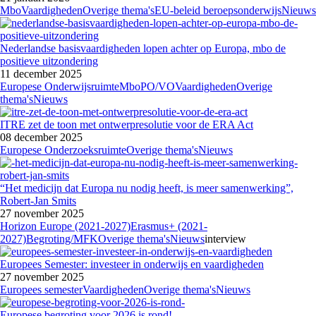
Mbo
Vaardigheden
Overige thema's
EU-beleid beroepsonderwijs
Nieuws
Nederlandse basisvaardigheden lopen achter op Europa, mbo de
positieve uitzondering
11 december 2025
Europese Onderwijsruimte
Mbo
PO/VO
Vaardigheden
Overige
thema's
Nieuws
ITRE zet de toon met ontwerpresolutie voor de ERA Act
08 december 2025
Europese Onderzoeksruimte
Overige thema's
Nieuws
“Het medicijn dat Europa nu nodig heeft, is meer samenwerking”,
Robert-Jan Smits
27 november 2025
Horizon Europe (2021-2027)
Erasmus+ (2021-
2027)
Begroting/MFK
Overige thema's
Nieuws
interview
Europees Semester: investeer in onderwijs en vaardigheden
27 november 2025
Europees semester
Vaardigheden
Overige thema's
Nieuws
Europese begroting voor 2026 is rond!