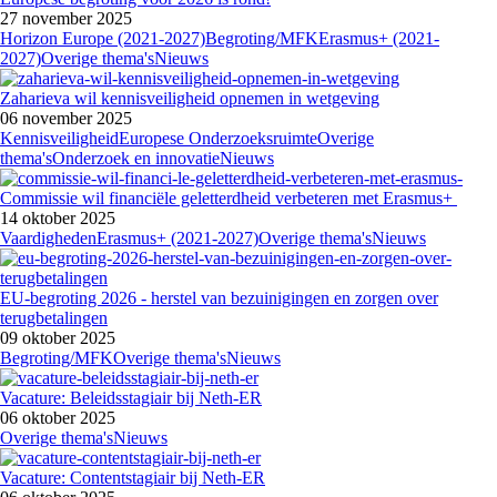
27 november 2025
Horizon Europe (2021-2027)
Begroting/MFK
Erasmus+ (2021-
2027)
Overige thema's
Nieuws
Zaharieva wil kennisveiligheid opnemen in wetgeving
06 november 2025
Kennisveiligheid
Europese Onderzoeksruimte
Overige
thema's
Onderzoek en innovatie
Nieuws
Commissie wil financiële geletterdheid verbeteren met Erasmus+
14 oktober 2025
Vaardigheden
Erasmus+ (2021-2027)
Overige thema's
Nieuws
EU-begroting 2026 - herstel van bezuinigingen en zorgen over
terugbetalingen
09 oktober 2025
Begroting/MFK
Overige thema's
Nieuws
Vacature: Beleidsstagiair bij Neth-ER
06 oktober 2025
Overige thema's
Nieuws
Vacature: Contentstagiair bij Neth-ER