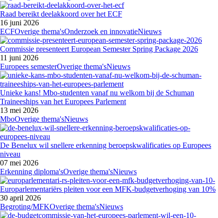
Raad bereikt deelakkoord over het ECF
16 juni 2026
ECF
Overige thema's
Onderzoek en innovatie
Nieuws
Commissie presenteert European Semester Spring Package 2026
11 juni 2026
Europees semester
Overige thema's
Nieuws
Unieke kans! Mbo-studenten vanaf nu welkom bij de Schuman
Traineeships van het Europees Parlement
13 mei 2026
Mbo
Overige thema's
Nieuws
De Benelux wil snellere erkenning beroepskwalificaties op Europees
niveau
07 mei 2026
Erkenning diploma's
Overige thema's
Nieuws
Europarlementariërs pleiten voor een MFK-budgetverhoging van 10%
30 april 2026
Begroting/MFK
Overige thema's
Nieuws